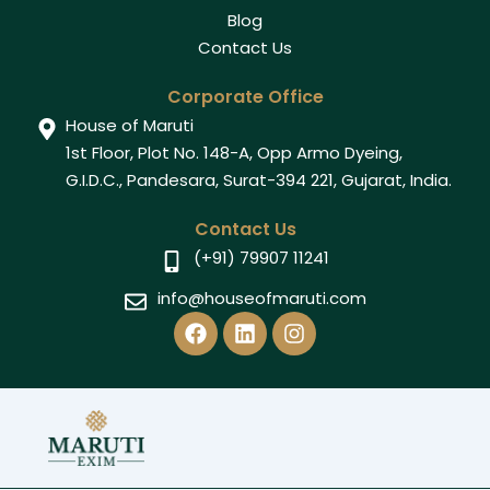
Blog
Contact Us
Corporate Office
House of Maruti
1st Floor, Plot No. 148-A, Opp Armo Dyeing,
G.I.D.C., Pandesara, Surat-394 221, Gujarat, India.
Contact Us
(+91) 79907 11241
info@houseofmaruti.com
F
L
I
a
i
n
c
n
s
e
k
t
b
e
a
o
d
g
o
i
r
k
n
a