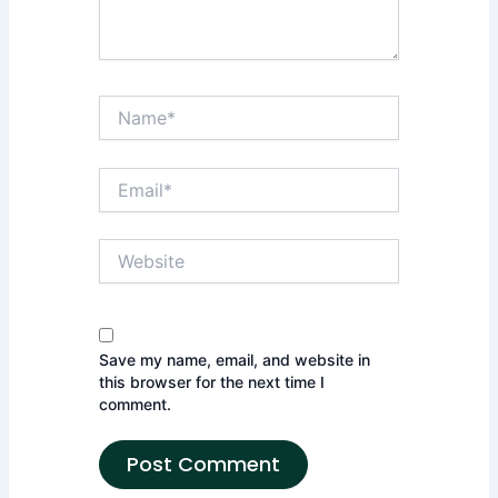
Name*
Email*
Website
Save my name, email, and website in
this browser for the next time I
comment.