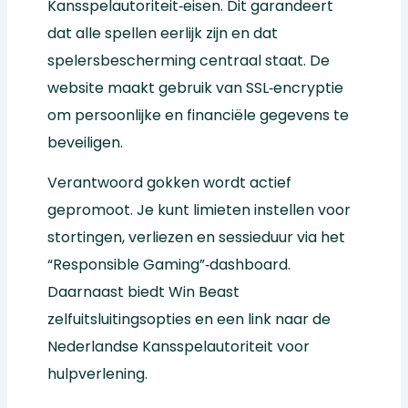
Kansspelautoriteit‑eisen. Dit garandeert
dat alle spellen eerlijk zijn en dat
spelersbescherming centraal staat. De
website maakt gebruik van SSL‑encryptie
om persoonlijke en financiële gegevens te
beveiligen.
Verantwoord gokken wordt actief
gepromoot. Je kunt limieten instellen voor
stortingen, verliezen en sessieduur via het
“Responsible Gaming”‑dashboard.
Daarnaast biedt Win Beast
zelfuitsluitingsopties en een link naar de
Nederlandse Kansspelautoriteit voor
hulpverlening.