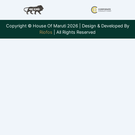
m
Copyright © House Of Maruti
2026
| Design & Developed By
Riofos
| All Rights Reserved