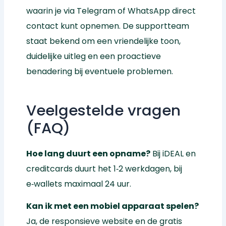
waarin je via Telegram of WhatsApp direct
contact kunt opnemen. De supportteam
staat bekend om een vriendelijke toon,
duidelijke uitleg en een proactieve
benadering bij eventuele problemen.
Veelgestelde vragen
(FAQ)
Hoe lang duurt een opname?
Bij iDEAL en
creditcards duurt het 1‑2 werkdagen, bij
e‑wallets maximaal 24 uur.
Kan ik met een mobiel apparaat spelen?
Ja, de responsieve website en de gratis