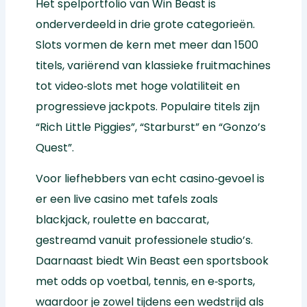
Het spelportfolio van Win Beast is
onderverdeeld in drie grote categorieën.
Slots vormen de kern met meer dan 1500
titels, variërend van klassieke fruitmachines
tot video‑slots met hoge volatiliteit en
progressieve jackpots. Populaire titels zijn
“Rich Little Piggies”, “Starburst” en “Gonzo’s
Quest”.
Voor liefhebbers van echt casino‑gevoel is
er een live casino met tafels zoals
blackjack, roulette en baccarat,
gestreamd vanuit professionele studio’s.
Daarnaast biedt Win Beast een sportsbook
met odds op voetbal, tennis, en e‑sports,
waardoor je zowel tijdens een wedstrijd als