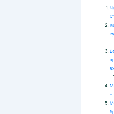
Ч
с
К
с
Б
п
в
М
–
М
б