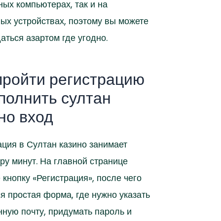
ных компьютерах, так и на
ых устройствах, поэтому вы можете
аться азартом где угодно.
пройти регистрацию
полнить султан
но вход
ация в Султан казино занимает
ару минут. На главной странице
 кнопку «Регистрация», после чего
ся простая форма, где нужно указать
нную почту, придумать пароль и