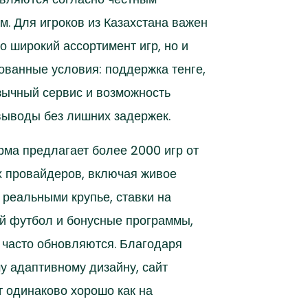
м. Для игроков из Казахстана важен
о широкий ассортимент игр, но и
ованные условия: поддержка тенге,
зычный сервис и возможность
выводы без лишних задержек.
ма предлагает более 2000 игр от
 провайдеров, включая живое
с реальными крупье, ставки на
 футбол и бонусные программы,
 часто обновляются. Благодаря
у адаптивному дизайну, сайт
т одинаково хорошо как на