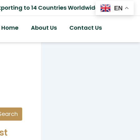
ntries Worldwide
EN
Home
About Us
Contact Us
Search
st