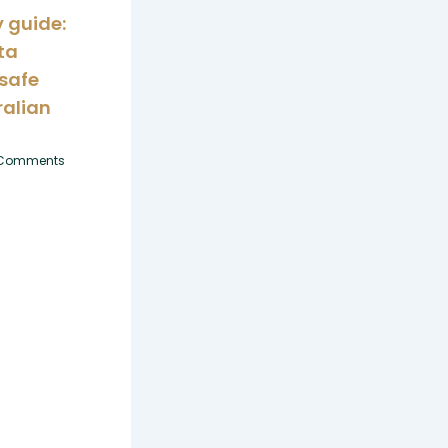
 guide:
ta
 safe
ralian
Comments