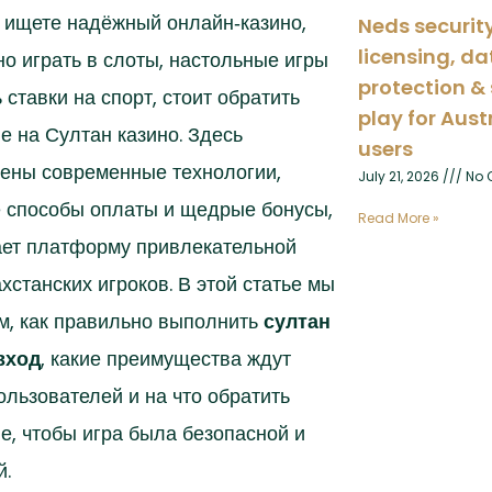
 ищете надёжный онлайн‑казино,
Neds security
licensing, da
но играть в слоты, настольные игры
protection &
 ставки на спорт, стоит обратить
play for Aust
е на Султан казино. Здесь
users
ены современные технологии,
July 21, 2026
No 
 способы оплаты и щедрые бонусы,
Read More »
ает платформу привлекательной
хстанских игроков. В этой статье мы
м, как правильно выполнить
султан
вход
, какие преимущества ждут
ользователей и на что обратить
е, чтобы игра была безопасной и
й.