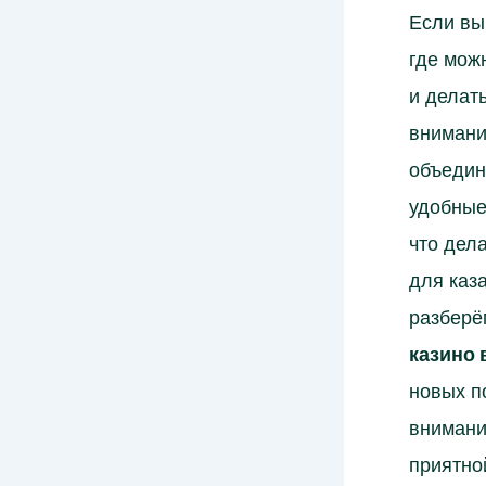
Если вы
где мож
и делать
внимани
объедин
удобные
что дел
для каза
разберё
казино 
новых п
внимани
приятно