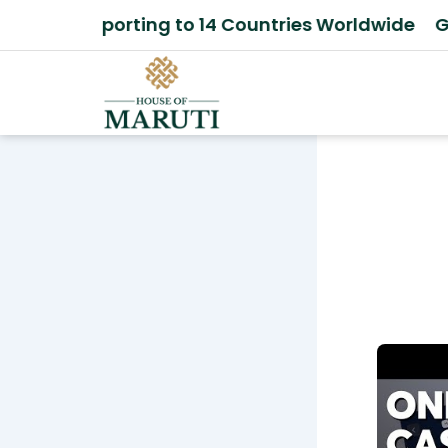
g to 14 Countries Worldwide
Government of Indi