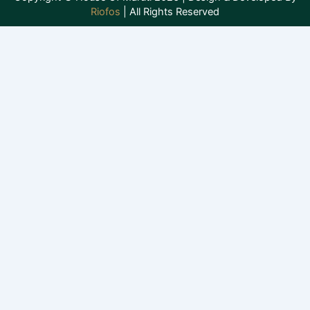
Riofos
| All Rights Reserved