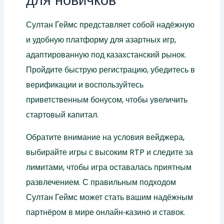
Султан Геймс представляет собой надёжную
и удобную платформу для азартных игр,
адаптированную под казахстанский рынок.
Пройдите быструю регистрацию, убедитесь в
верификации и воспользуйтесь
приветственным бонусом, чтобы увеличить
стартовый капитал.
Обратите внимание на условия вейджера,
выбирайте игры с высоким RTP и следите за
лимитами, чтобы игра оставалась приятным
развлечением. С правильным подходом
Султан Геймс может стать вашим надёжным
партнёром в мире онлайн‑казино и ставок.