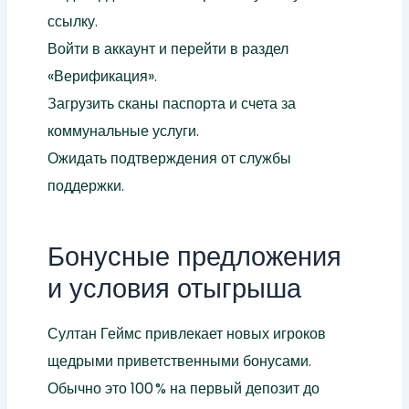
ссылку.
Войти в аккаунт и перейти в раздел
«Верификация».
Загрузить сканы паспорта и счета за
коммунальные услуги.
Ожидать подтверждения от службы
поддержки.
Бонусные предложения
и условия отыгрыша
Султан Геймс привлекает новых игроков
щедрыми приветственными бонусами.
Обычно это 100 % на первый депозит до