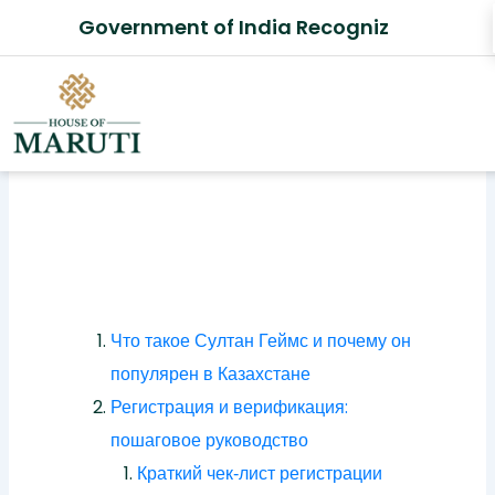
vernment of India Recognized Export House | Exp
Что такое Султан Геймс и почему он
популярен в Казахстане
Регистрация и верификация:
пошаговое руководство
Краткий чек‑лист регистрации