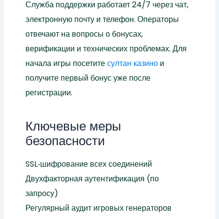
Служба поддержки работает 24/7 через чат,
электронную почту и телефон. Операторы
отвечают на вопросы о бонусах,
верификации и технических проблемах. Для
начала игры посетите
султан казино
и
получите первый бонус уже после
регистрации.
Ключевые меры
безопасности
SSL‑шифрование всех соединений
Двухфакторная аутентификация (по
запросу)
Регулярный аудит игровых генераторов