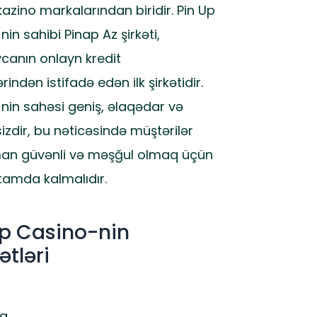
azino markalarından biridir. Pin Up
in sahibi Pinap Az şirkəti,
canın onlayn kredit
rindən istifadə edən ilk şirkətidir.
nin sahəsi geniş, əlaqədar və
izdir, bu nəticəsində müştərilər
an güvənli və məşğul olmaq üçün
rtamda kalmalıdır.
Up Casino-nin
tləri
ma