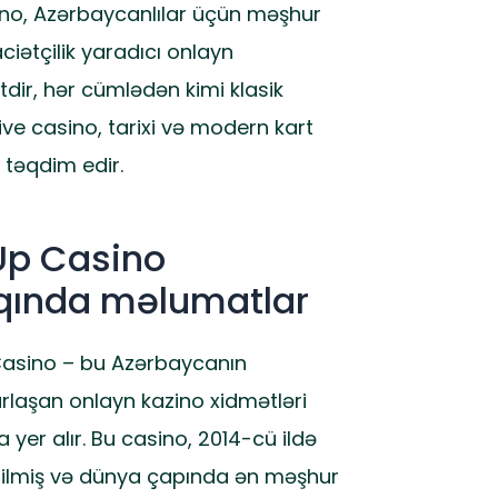
no, Azərbaycanlılar üçün məşhur
iətçilik yaradıcı onlayn
tdir, hər cümlədən kimi klasik
 live casino, tarixi və modern kart
 təqdim edir.
Up Casino
qında məlumatlar
Casino – bu Azərbaycanın
rlaşan onlayn kazino xidmətləri
 yer alır. Bu casino, 2014-cü ildə
edilmiş və dünya çapında ən məşhur