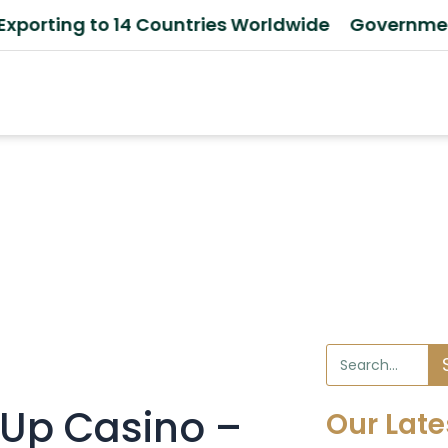
ountries Worldwide
Government of India Recogn
Search
 Up Casino –
Our Late