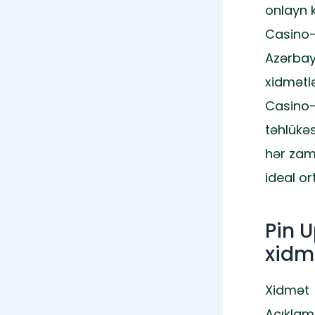
onlayn k
Casino-n
Azərbay
xidmətlə
Casino-
təhlükəs
hər zam
ideal o
Pin 
xidmə
Xidmət
Açıkla