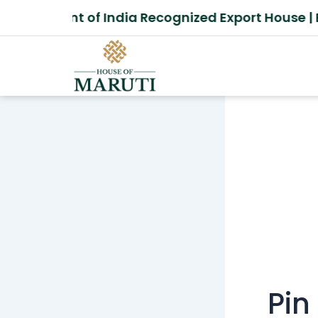
dia Recognized Export House | Exporting to 14 C
Pin