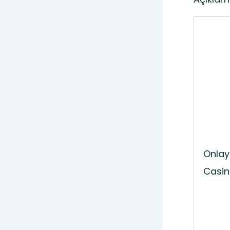
Onlay
Casi