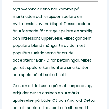
Nya svenska casino har kommit på
marknaden och erbjuder spelare en
nydimension av mobilspel. Dessa casinon
är utformade för att ge spelare en smidig
och intressant upplevelse, vilket gör dem
populära bland många. En av de mest
populära funktionerna är att de
accepterar BankID för betalningar, vilket
gör att spelare kan hantera sina konton
och spela på ett säkert sätt.
Genom att fokusera på mobilanpassning,
erbjuder dessa casinon en utmärkt
upplevelse på både iOS och Android. Detta
gör att spelare kan spela på sitt smarth手