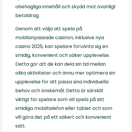
obehagliga innehåll och skydd mot ovanligt
betaldrag.
Genom att välja att spela på
mobilanpassade casinon, inklusive nya
casino 2025, kan spelare förvänta sig en
smidig, konvenient och säker upplevelse.
Detta gör att de kan dela sin tid mellan
olika aktiviteter och ännu mer optimera sin
upplevelse för att passa sina individuella
behov och önskemål. Detta är särskilt
viktigt för spelare som vill spela på sitt
smidiga mobiltelefon eller tablet och som
vill göra det på ett säkert och konvenient
sätt.