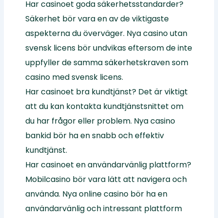
Har casinoet goda säkerhetsstandarder?
Säkerhet bör vara en av de viktigaste
aspekterna du överväger. Nya casino utan
svensk licens bör undvikas eftersom de inte
uppfyller de samma säkerhetskraven som
casino med svensk licens.
Har casinoet bra kundtjänst? Det är viktigt
att du kan kontakta kundtjänstsnittet om
du har frågor eller problem. Nya casino
bankid bör ha en snabb och effektiv
kundtjänst.
Har casinoet en användarvänlig plattform?
Mobilcasino bör vara lätt att navigera och
använda. Nya online casino bör ha en
användarvänlig och intressant plattform