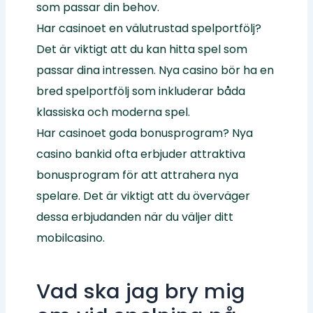
som passar din behov.
Har casinoet en välutrustad spelportfölj?
Det är viktigt att du kan hitta spel som
passar dina intressen. Nya casino bör ha en
bred spelportfölj som inkluderar båda
klassiska och moderna spel.
Har casinoet goda bonusprogram? Nya
casino bankid ofta erbjuder attraktiva
bonusprogram för att attrahera nya
spelare. Det är viktigt att du överväger
dessa erbjudanden när du väljer ditt
mobilcasino.
Vad ska jag bry mig