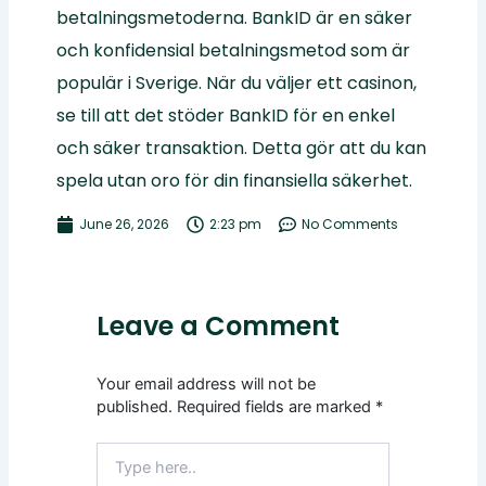
betalningsmetoderna. BankID är en säker
och konfidensial betalningsmetod som är
populär i Sverige. När du väljer ett casinon,
se till att det stöder BankID för en enkel
och säker transaktion. Detta gör att du kan
spela utan oro för din finansiella säkerhet.
June 26, 2026
2:23 pm
No Comments
Leave a Comment
Your email address will not be
published.
Required fields are marked
*
Type
here..