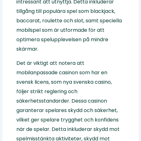
intressant att utnyttja. Detta inkluderar
tillgång till populära spel som blackjack,
baccarat, roulette och slot, samt speciella
mobilspel som är utformade för att
optimera spelupplevelsen på mindre
skärmar.
Det är viktigt att notera att
mobilanpassade casinon som har en
svensk licens, som nya svenska casino,
följer strikt reglering och
säkerhetsstandarder. Dessa casinon
garanterar spelares skydd och säkerhet,
vilket ger spelare trygghet och konfidens
när de spelar. Detta inkluderar skydd mot
spelmisstänkta aktiviteter, skydd mot