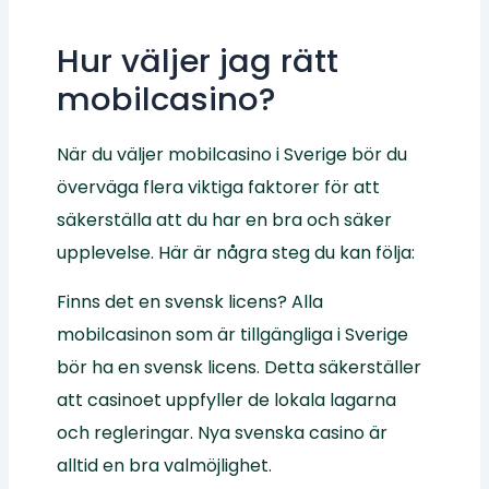
Hur väljer jag rätt
mobilcasino?
När du väljer mobilcasino i Sverige bör du
överväga flera viktiga faktorer för att
säkerställa att du har en bra och säker
upplevelse. Här är några steg du kan följa:
Finns det en svensk licens? Alla
mobilcasinon som är tillgängliga i Sverige
bör ha en svensk licens. Detta säkerställer
att casinoet uppfyller de lokala lagarna
och regleringar. Nya svenska casino är
alltid en bra valmöjlighet.