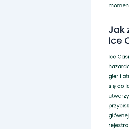
momenc
Jak 
Ice 
Ice Cas
hazardo
gier i 
się do I
utworzyć
przycisk
głównej
rejestr