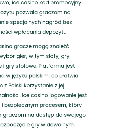
wo, ice casino kod promocyjny
pozytu pozwala graczom na
nie specjalnych nagród bez
ności wpłacania depozytu.
asino gracze mogą znaleźć
wybór gier, w tym sloty, gry
 i gry stołowe. Platforma jest
a w języku polskim, co ułatwia
z Polski korzystanie z jej
nalności. Ice casino logowanie jest
 i bezpiecznym procesem, który
a graczom na dostęp do swojego
 rozpoczęcie gry w dowolnym