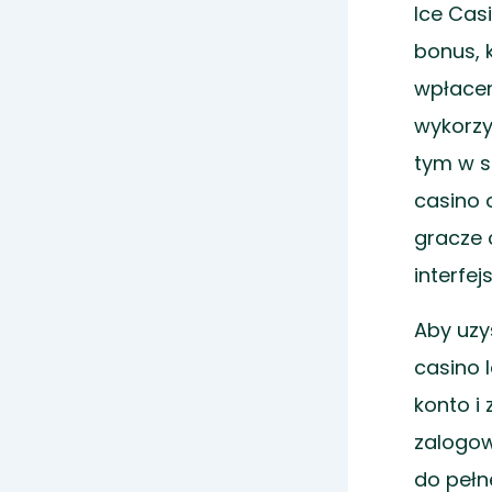
Ice Cas
bonus, 
wpłacen
wykorzy
tym w sl
casino 
gracze 
interfej
Aby uz
casino 
konto i
zalogow
do pełne