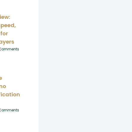
iew:
Speed,
 for
layers
Comments
e
no
fication
Comments