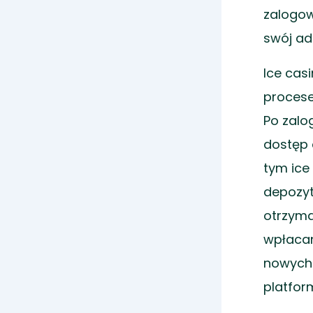
zalogow
swój adr
Ice cas
procese
Po zalo
dostęp d
tym ice
depozyt
otrzyma
wpłacan
nowych 
platfor