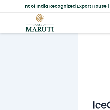
dia Recognized Export House | Exporting to 14 
Ice