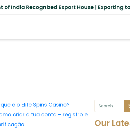
zed Export House | Exporting to 14 Countries Wo
Search
 que é o Elite Spins Casino?
omo criar a tua conta – registro e
Our Late
erificação