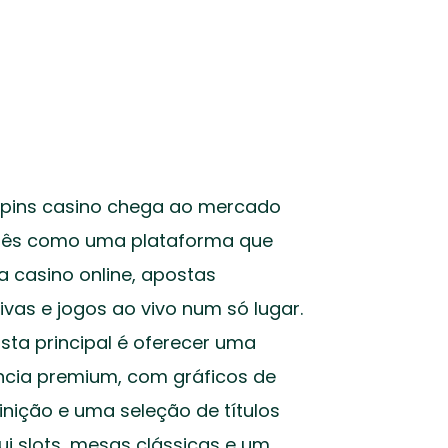
 spins casino chega ao mercado
uês como uma plataforma que
 casino online, apostas
ivas e jogos ao vivo num só lugar.
sta principal é oferecer uma
ncia premium, com gráficos de
finição e uma seleção de títulos
lui slots, mesas clássicas e um