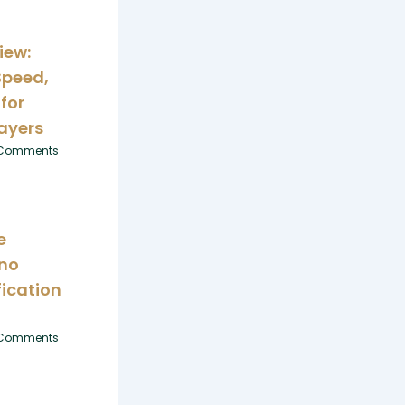
iew:
Speed,
 for
layers
Comments
e
no
fication
Comments