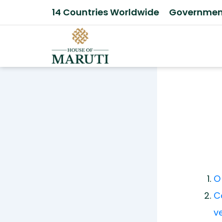
ountries Worldwide
Government of India Recogni
O
C
v