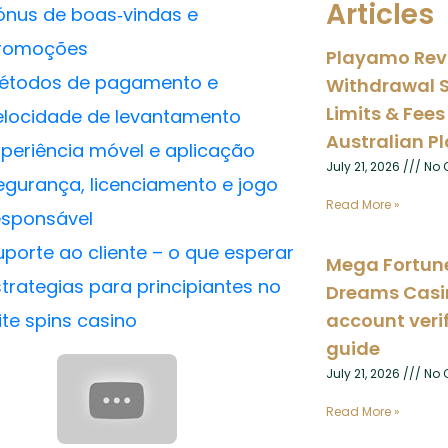
Articles
ónus de boas‑vindas e
romoções
Playamo Rev
étodos de pagamento e
Withdrawal 
Limits & Fees
elocidade de levantamento
Australian P
xperiência móvel e aplicação
July 21, 2026
No 
egurança, licenciamento e jogo
Read More »
esponsável
uporte ao cliente – o que esperar
Mega Fortun
strategias para principiantes no
Dreams Casi
lite spins casino
account veri
guide
July 21, 2026
No 
Read More »