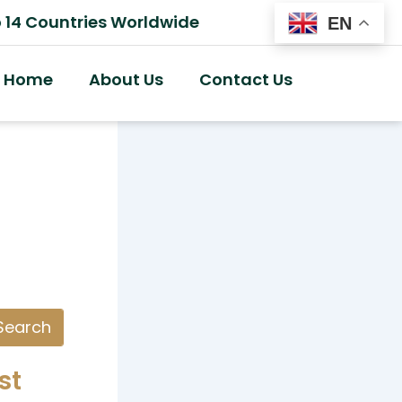
rldwide
EN
Home
About Us
Contact Us
Search
st