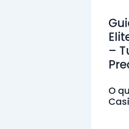
Gui
Eli
– T
Pre
O qu
Cas