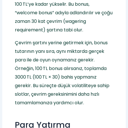
100 TL’ye kadar yükselir. Bu bonus,
“welcome bonus” adıyla adlandırılır ve çoğu
zaman 30 kat çevrim (wagering
requirement) şartına tabi olur.
Çevrim şartını yerine getirmek için, bonus
tutarının yanı sıra, aynı miktarda gerçek
para ile de oyun oynamanız gerekir.
Örneğin, 100 TL bonus alırsanız, toplamda
3000 TL (100 TL × 30) bahis yapmanız
gerekir. Bu süreçte düşük volatiliteye sahip
slotlar, çevrim gereksinimini daha hızlı
tamamlamanıza yardımcı olur.
Para Yatırma