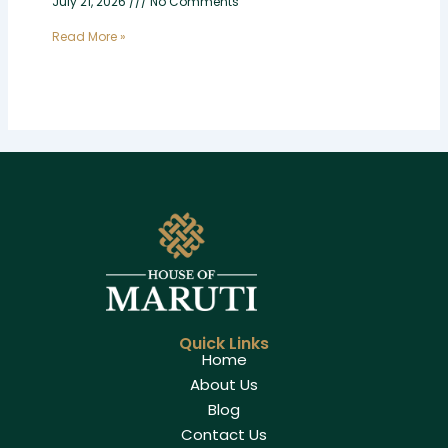
July 21, 2026
No Comments
Read More »
Quick Links
Home
About Us
Blog
Contact Us