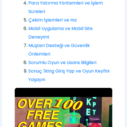
Para Yatırma Yöntemleri ve İşlem
Süreleri
Çekim İşlemleri ve Hız
Mobil Uygulama ve Mobil Site
Deneyimi
Müşteri Desteği ve Güvenlik
Önlemleri
Sorumlu Oyun ve Lisans Bilgileri
Sonuç: 1king Giriş Yap ve Oyun Keyfini
Yaşayın