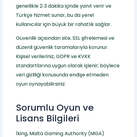
genellikle 2‑3 dakika içinde yanıt verir ve
Türkçe hizmet sunar, bu da yerel
kullanıcılar için büyük bir rahatlık sağlar.
Güvenlik açısından site, SSL şifrelemesi ve
düzenli güvenlik taramalarıyla korunur.
Kişisel verileriniz, GDPR ve KVKK
standartlarına uygun olarak işlenir; böylece
veri gizliliği konusunda endişe etmeden
oyun oynayabilirsiniz.
Sorumlu Oyun ve
Lisans Bilgileri
1king, Malta Gaming Authority (MGA)