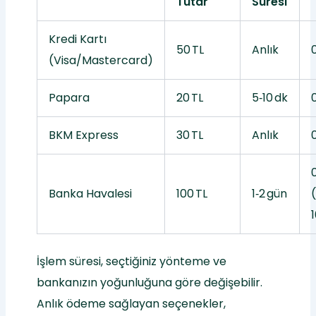
Tutar
Süresi
Kredi Kartı
50 TL
Anlık
(Visa/Mastercard)
Papara
20 TL
5‑10 dk
BKM Express
30 TL
Anlık
Banka Havalesi
100 TL
1‑2 gün
İşlem süresi, seçtiğiniz yönteme ve
bankanızın yoğunluğuna göre değişebilir.
Anlık ödeme sağlayan seçenekler,