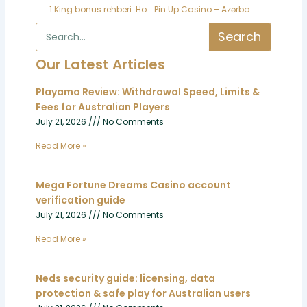
1 King bonus rehberi: Hoş geldin bonusu ve wagering şartları
Pin Up Casino – Azərbaycanda onlayn kazino Pin-Up
Search
Search
Our Latest Articles
Playamo Review: Withdrawal Speed, Limits &
Fees for Australian Players
July 21, 2026
No Comments
Read More »
Mega Fortune Dreams Casino account
verification guide
July 21, 2026
No Comments
Read More »
Neds security guide: licensing, data
protection & safe play for Australian users