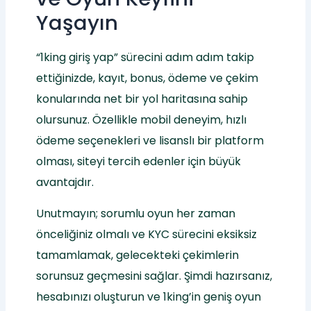
Yaşayın
“1king giriş yap” sürecini adım adım takip
ettiğinizde, kayıt, bonus, ödeme ve çekim
konularında net bir yol haritasına sahip
olursunuz. Özellikle mobil deneyim, hızlı
ödeme seçenekleri ve lisanslı bir platform
olması, siteyi tercih edenler için büyük
avantajdır.
Unutmayın; sorumlu oyun her zaman
önceliğiniz olmalı ve KYC sürecini eksiksiz
tamamlamak, gelecekteki çekimlerin
sorunsuz geçmesini sağlar. Şimdi hazırsanız,
hesabınızı oluşturun ve 1king’in geniş oyun