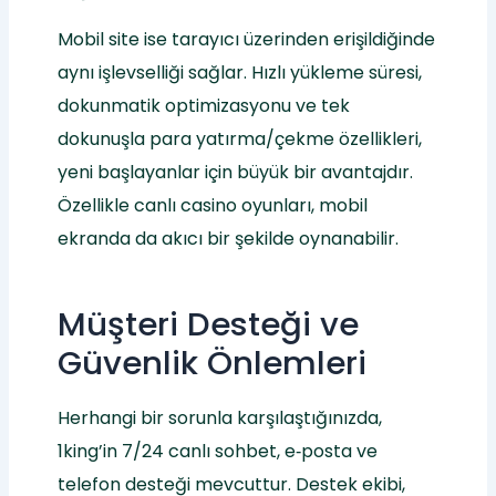
Mobil site ise tarayıcı üzerinden erişildiğinde
aynı işlevselliği sağlar. Hızlı yükleme süresi,
dokunmatik optimizasyonu ve tek
dokunuşla para yatırma/çekme özellikleri,
yeni başlayanlar için büyük bir avantajdır.
Özellikle canlı casino oyunları, mobil
ekranda da akıcı bir şekilde oynanabilir.
Müşteri Desteği ve
Güvenlik Önlemleri
Herhangi bir sorunla karşılaştığınızda,
1king’in 7/24 canlı sohbet, e‑posta ve
telefon desteği mevcuttur. Destek ekibi,