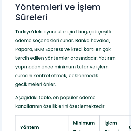
Yöntemleri ve İşlem
Süreleri
Türkiye’deki oyuncular için 1king, çok çeşitli
ödeme seçenekleri sunar. Banka havalesi,
Papara, BKM Express ve kredi kartı en çok
tercih edilen yöntemler arasındadır. Yatırım
yapmadan önce minimum tutar ve işlem
süresini kontrol etmek, beklenmedik
gecikmeleri önler.
Aşağıdaki tablo, en popüler ödeme
kanallarının özelliklerini özetlemektedir:
Minimum
İşlem
Yöntem