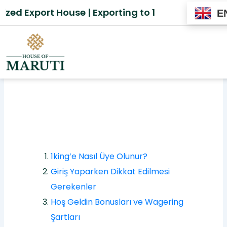
port House | Exporting to 14 Countries Worldwid
E
1king’e Nasıl Üye Olunur?
Giriş Yaparken Dikkat Edilmesi
Gerekenler
Hoş Geldin Bonusları ve Wagering
Şartları